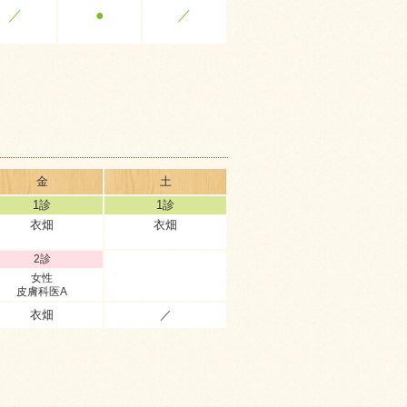
／
●
／
金
土
1診
1診
衣畑
衣畑
2診
女性
皮膚科医A
衣畑
／