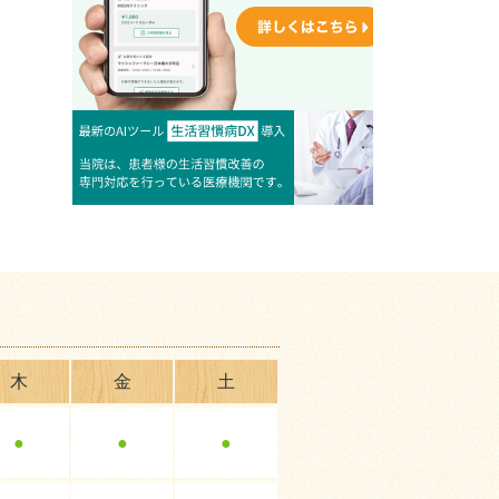
木
金
土
●
●
●