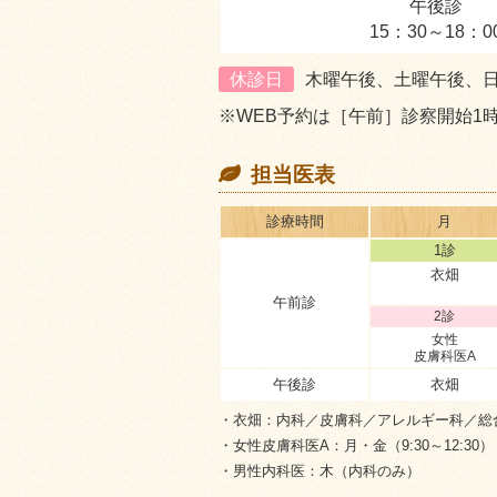
午後診
15：30～18：0
休診日
木曜午後、土曜午後、
※WEB予約は［午前］診察開始1
担当医表
診療
時間
月
1診
衣畑
午前診
2診
女性
皮膚科医A
午後診
衣畑
・衣畑
：内科／皮膚科／アレルギー科／総
・女性皮膚科医A
：月・金（9:30～12:30）
・男性内科医
：木（内科のみ）