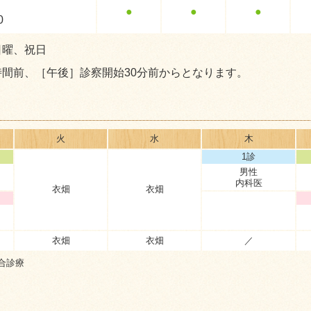
●
●
●
0
日曜、祝日
時間前、［午後］診察開始30分前からとなります。
火
水
木
1診
男性
内科医
衣畑
衣畑
衣畑
衣畑
／
合診療