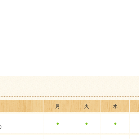
月
火
水
●
●
●
0