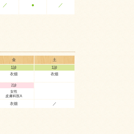
／
●
／
金
土
1診
1診
衣畑
衣畑
2診
女性
皮膚科医A
衣畑
／