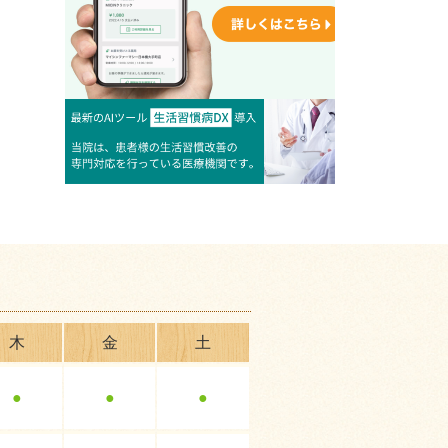
木
金
土
●
●
●