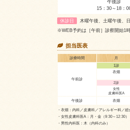
午後診
15：30～18：0
休診日
木曜午後、土曜午後、
※WEB予約は［午前］診察開始1
担当医表
診療
時間
月
1診
衣畑
午前診
2診
女性
皮膚科医A
午後診
衣畑
・衣畑
：内科／皮膚科／アレルギー科／総
・女性皮膚科医A
：月・金（9:30～12:30）
・男性内科医
：木（内科のみ）