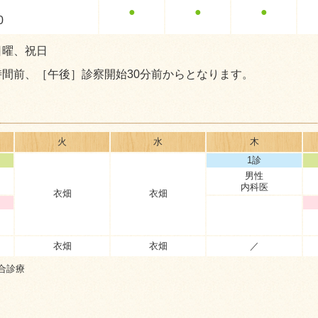
●
●
●
0
日曜、祝日
時間前、［午後］診察開始30分前からとなります。
火
水
木
1診
男性
内科医
衣畑
衣畑
衣畑
衣畑
／
合診療