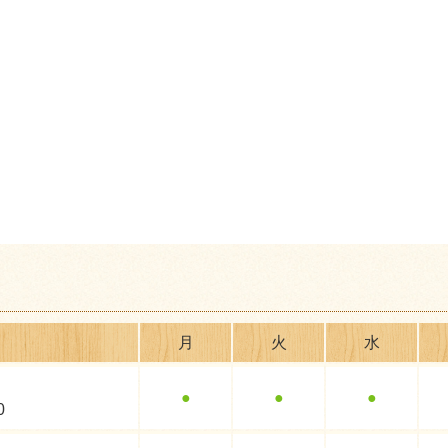
月
火
水
●
●
●
0