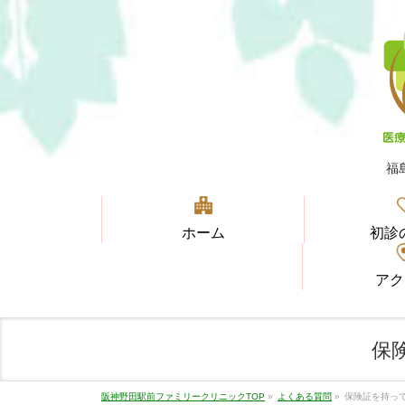
福
ホーム
初診
アク
保
阪神野田駅前ファミリークリニックTOP
»
よくある質問
»
保険証を持っ