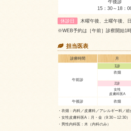
午後診
15：30～18：0
休診日
木曜午後、土曜午後、
※WEB予約は［午前］診察開始1
担当医表
診療
時間
月
1診
衣畑
午前診
2診
女性
皮膚科医A
午後診
衣畑
・衣畑
：内科／皮膚科／アレルギー科／総
・女性皮膚科医A
：月・金（9:30～12:30）
・男性内科医
：木（内科のみ）