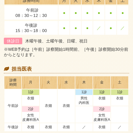
診療時間
月
火
水
木
金
土
午前診
●
●
●
●
●
●
08：30～12：30
午後診
●
●
●
／
●
／
15：30～18：00
休診日
木曜午後、土曜午後、日曜、祝日
※WEB予約は［午前］診察開始1時間前、［午後］診察開始30分前
からとなります。
担当医表
診療
月
火
水
木
金
土
時間
1診
1診
1診
1診
衣畑
男性
衣畑
衣畑
内科医
午前診
衣畑
衣畑
2診
2診
女性
女性
皮膚科医A
皮膚科医A
午後診
衣畑
衣畑
衣畑
／
衣畑
／