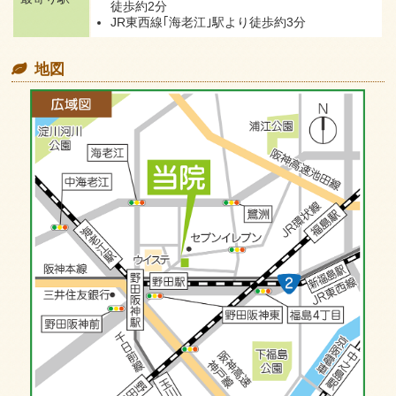
徒歩約2分
JR東西線｢海老江｣駅より
徒歩約3分
地図